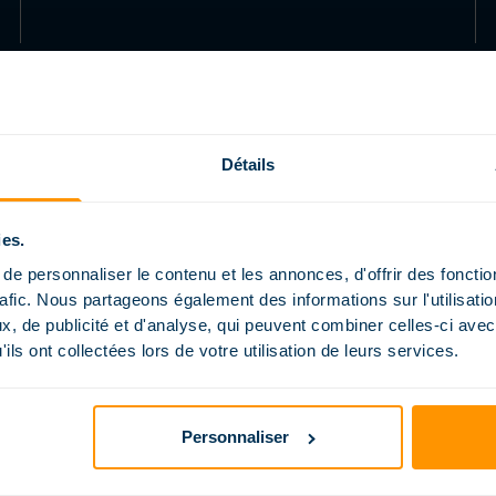
Détails
PISCINES
ABRIS
ies.
e personnaliser le contenu et les annonces, d'offrir des fonctio
DÉCOUVRIR LES PISCINES
POURQUOI UN ABRI DE
MAGILINE
PISCINE ?
rafic. Nous partageons également des informations sur l'utilisati
FORMES
L'ABRI PLAT
, de publicité et d'analyse, qui peuvent combiner celles-ci avec
ESCALIERS
L'ABRI BAS
ils ont collectées lors de votre utilisation de leurs services.
LINERS, MEMBRANES
L'ABRI MI-HAUT
ARMÉES ET MOUSSE
L'ABRI HAUT
CONFORT
Personnaliser
FONDS
OPTIONS
RÉNOVATION