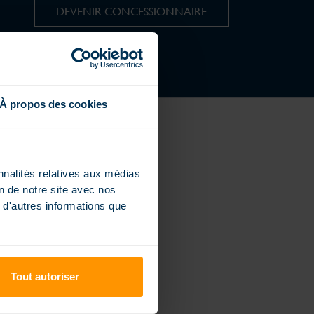
DEVENIR CONCESSIONNAIRE
À propos des cookies
ENTREPRISE
nnalités relatives aux médias
TOUT SAVOIR SUR MAGILINE
on de notre site avec nos
QUI SOMMES-NOUS ?
 d'autres informations que
SITE INDUSTRIEL À TROYES
BREVETS ET LABELS
NOUS REJOINDRE
UNE ENTREPRISE ENGAGÉE
AVIS ET TÉMOIGNAGES CLIENTS
Tout autoriser
VOTRE PROJET