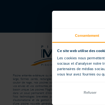
Consentement
Ce site web utilise des cook
Les cookies nous permettent d
sociaux et d'analyser notre t
partenaires de médias sociaux
vous leur avez fournies ou qu'
Piscine enterrée extérieure ou intérieure, piscine petite dimension ou extra
large, formes carrés, rectangles ou arrondies, piscine à débordement,
couloir de nage... nos piscines sont conçues sur mesure pour répondre à
vos envies et vos contraintes, elles sont personnalisées pour rendre votre
bassin unique. Les piscines Magiline sont conçues, fabriquées et distribuées
Refuser
dans un souci permanent d’innovation et une vraie exigence de qualité.
Nos technologies brevetées pour la structure, la filtration, la solution
d’automatisme et de gestion connectée sont la garantie de bénéficier
d’une piscine nouvelle génération conçue pour la vie. Et avec le souci