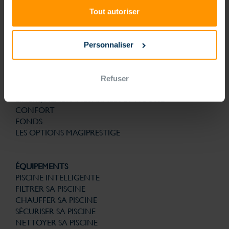
technologies brevetées pour la structure, la filtration, la solution
d’automatisme et de gestion connectée sont la garantie de bénéficier
Tout autoriser
d’une piscine nouvelle génération conçue pour la vie. Et avec le
souci permanent de son utilisation au quotidien plus simple. Finies les
contraintes, que du plaisir.
Personnaliser
PISCINES
PISCINE NOUVELLE GÉNÉRATION
FORMES
Refuser
ESCALIERS
LINERS, MEMBRANES ARMÉES ET MOUSSE
CONFORT
FONDS
LES OPTIONS MAGIPRESTIGE
ÉQUIPEMENTS
PISCINE INTELLIGENTE
FILTRER SA PISCINE
CHAUFFER SA PISCINE
SÉCURISER SA PISCINE
NETTOYER SA PISCINE