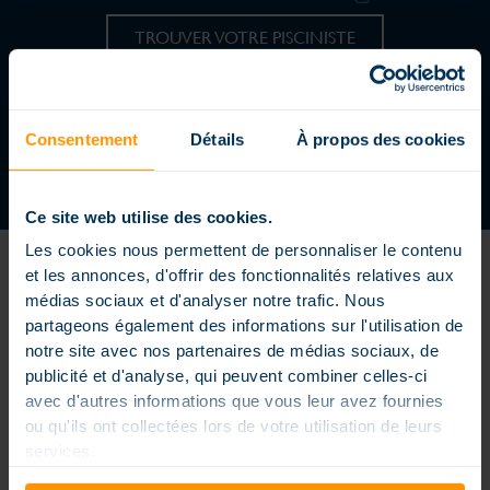
TROUVER VOTRE PISCINISTE
REJOIGNEZ UN RÉSEAU DYNAMIQUE
DEVENIR CONCESSIONNAIRE
Consentement
Détails
À propos des cookies
Ce site web utilise des cookies.
Les cookies nous permettent de personnaliser le contenu
et les annonces, d'offrir des fonctionnalités relatives aux
médias sociaux et d'analyser notre trafic. Nous
partageons également des informations sur l'utilisation de
notre site avec nos partenaires de médias sociaux, de
Piscine enterrée extérieure ou intérieure, piscine petite dimension
publicité et d'analyse, qui peuvent combiner celles-ci
ou extra large, formes carrés, rectangles ou arrondies, piscine à
avec d'autres informations que vous leur avez fournies
débordement, couloir de nage… nos piscines sont conçues sur
mesure pour répondre à vos envies et vos contraintes, elles sont
ou qu'ils ont collectées lors de votre utilisation de leurs
personnalisées pour rendre votre bassin unique. Les piscines
services.
Magiline sont conçues, fabriquées et distribuées dans un souci
permanent d’innovation et une vraie exigence de qualité. Nos