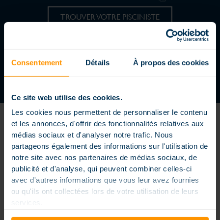
TROUVER VOTRE PISCINISTE
REJOIGNEZ UN RÉSEAU DYNAMIQUE
DEVENIR CONCESSIONNAIRE
Consentement
Détails
À propos des cookies
Ce site web utilise des cookies.
Les cookies nous permettent de personnaliser le contenu
et les annonces, d'offrir des fonctionnalités relatives aux
médias sociaux et d'analyser notre trafic. Nous
partageons également des informations sur l'utilisation de
notre site avec nos partenaires de médias sociaux, de
Piscine enterrée extérieure ou intérieure, piscine petite dimension
publicité et d'analyse, qui peuvent combiner celles-ci
ou extra large, formes carrés, rectangles ou arrondies, piscine à
avec d'autres informations que vous leur avez fournies
débordement, couloir de nage… nos piscines sont conçues sur
mesure pour répondre à vos envies et vos contraintes, elles sont
ou qu'ils ont collectées lors de votre utilisation de leurs
personnalisées pour rendre votre bassin unique. Les piscines
services.
Magiline sont conçues, fabriquées et distribuées dans un souci
permanent d’innovation et une vraie exigence de qualité. Nos