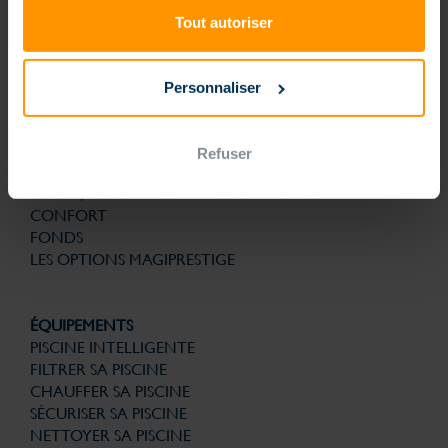
technologies brevetées pour la structure, la filtration, la solution
d’automatisme et de gestion connectée sont la garantie de bénéficier
Tout autoriser
d’une piscine nouvelle génération conçue pour la vie. Et avec le
souci permanent de son utilisation au quotidien plus simple. Finies les
contraintes, que du plaisir.
Personnaliser
PISCINES
PISCINE NOUVELLE GÉNÉRATION
FORMES
Refuser
ESCALIERS
LINERS, MEMBRANES ARMÉES ET MOUSSE
CONFORT
FONDS
LES OPTIONS MAGIPRESTIGE
ÉQUIPEMENTS
PISCINE INTELLIGENTE
FILTRER SA PISCINE
CHAUFFER SA PISCINE
SÉCURISER SA PISCINE
NETTOYER SA PISCINE