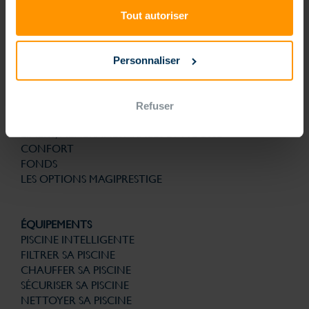
technologies brevetées pour la structure, la filtration, la solution
d’automatisme et de gestion connectée sont la garantie de bénéficier
Tout autoriser
d’une piscine nouvelle génération conçue pour la vie. Et avec le
souci permanent de son utilisation au quotidien plus simple. Finies les
contraintes, que du plaisir.
Personnaliser
PISCINES
PISCINE NOUVELLE GÉNÉRATION
FORMES
Refuser
ESCALIERS
LINERS, MEMBRANES ARMÉES ET MOUSSE
CONFORT
FONDS
LES OPTIONS MAGIPRESTIGE
ÉQUIPEMENTS
PISCINE INTELLIGENTE
FILTRER SA PISCINE
CHAUFFER SA PISCINE
SÉCURISER SA PISCINE
NETTOYER SA PISCINE