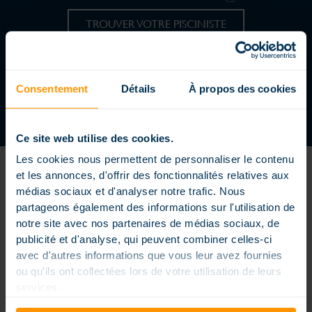
TROUVER VOTRE PISCINISTE
REJOIGNEZ UN RÉSEAU DYNAMIQUE
DEVENIR CONCESSIONNAIRE
Consentement
Détails
À propos des cookies
Ce site web utilise des cookies.
Les cookies nous permettent de personnaliser le contenu
et les annonces, d'offrir des fonctionnalités relatives aux
médias sociaux et d'analyser notre trafic. Nous
partageons également des informations sur l'utilisation de
notre site avec nos partenaires de médias sociaux, de
Piscine enterrée extérieure ou intérieure, piscine petite dimension
publicité et d'analyse, qui peuvent combiner celles-ci
ou extra large, formes carrés, rectangles ou arrondies, piscine à
avec d'autres informations que vous leur avez fournies
débordement, couloir de nage… nos piscines sont conçues sur
mesure pour répondre à vos envies et vos contraintes, elles sont
ou qu'ils ont collectées lors de votre utilisation de leurs
personnalisées pour rendre votre bassin unique. Les piscines
services.
Magiline sont conçues, fabriquées et distribuées dans un souci
permanent d’innovation et une vraie exigence de qualité. Nos