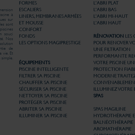
FORMES
L’ABRI PLAT
ESCALIERS
L’ABRI BAS
imension
iscine à
LINERS, MEMBRANES ARMÉES
L’ABRI MI-HAUT
ues sur
ET MOUSSE
L’ABRI HAUT
les sont
iscines
CONFORT
un souci
FONDS
RÉNOVATION
LES
té. Nos
LES OPTIONS MAGIPRESTIGE
POUR RENOVER VO
solution
ntie de
UNE FILTRATION
 vie. Et
PERFORMANTE
RE
 simple.
ÉQUIPEMENTS
VOTRE PISCINE
UN
PISCINE INTELLIGENTE
PROTECTION FIABL
FILTRER SA PISCINE
MODERNE
TRAITE
CHAUFFER SA PISCINE
CONVENABLEMEN
SÉCURISER SA PISCINE
ILLUMINEZ VOTRE 
NETTOYER SA PISCINE
SPAS
PROTÉGER SA PISCINE
ABRITER SA PISCINE
SPAS MAGILINE
ILLUMINER SA PISCINE
HYDROTHÉRAPIE 
BALNÉOTHÉRAPIE
AROMATHÉRAPIE