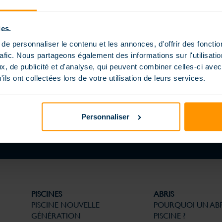
p
ies.
e personnaliser le contenu et les annonces, d'offrir des fonctio
rafic. Nous partageons également des informations sur l'utilisati
PISCINE AU JARDIN : L’ART DE NE PAS S’ARRÊTER AU
, de publicité et d'analyse, qui peuvent combiner celles-ci avec
BORD DE L’EAU
ils ont collectées lors de votre utilisation de leurs services.
12 JUIN 2026
DÉCOUVRIR LE BLOG
Personnaliser
PISCINES
ABRIS
PISCINE NOUVELLE
POURQUOI UN ABR
GÉNÉRATION
PISCINE ?