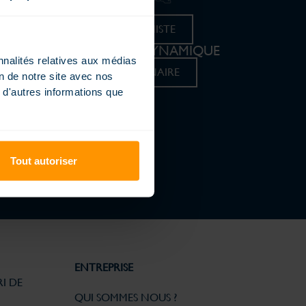
ays
TROUVER VOTRE PISCINISTE
REJOIGNEZ UN RÉSEAU DYNAMIQUE
nnalités relatives aux médias
DEVENIR CONCESSIONNAIRE
on de notre site avec nos
 d'autres informations que
Tout autoriser
ENTREPRISE
I DE
QUI SOMMES NOUS ?