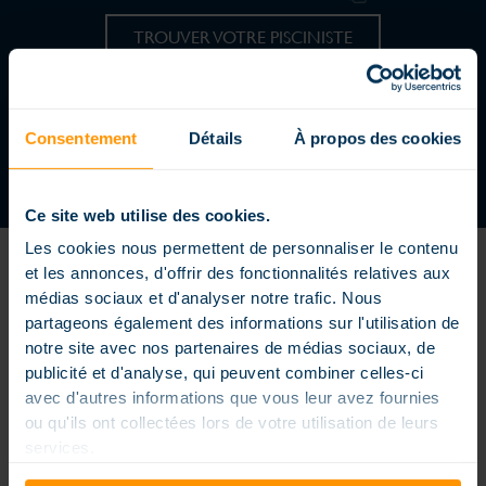
TROUVER VOTRE PISCINISTE
REJOIGNEZ UN RÉSEAU DYNAMIQUE
DEVENIR CONCESSIONNAIRE
Consentement
Détails
À propos des cookies
Ce site web utilise des cookies.
Les cookies nous permettent de personnaliser le contenu
et les annonces, d'offrir des fonctionnalités relatives aux
médias sociaux et d'analyser notre trafic. Nous
partageons également des informations sur l'utilisation de
notre site avec nos partenaires de médias sociaux, de
Piscine enterrée extérieure ou intérieure, piscine petite dimension
publicité et d'analyse, qui peuvent combiner celles-ci
ou extra large, formes carrés, rectangles ou arrondies, piscine à
avec d'autres informations que vous leur avez fournies
débordement, couloir de nage… nos piscines sont conçues sur
mesure pour répondre à vos envies et vos contraintes, elles sont
ou qu'ils ont collectées lors de votre utilisation de leurs
personnalisées pour rendre votre bassin unique. Les piscines
services.
Magiline sont conçues, fabriquées et distribuées dans un souci
permanent d’innovation et une vraie exigence de qualité. Nos