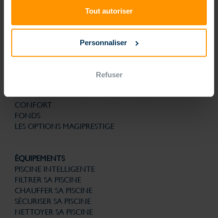
technologies brevetées pour la structure, la filtration, la solution
d’automatisme et de gestion connectée sont la garantie de bénéficier
Tout autoriser
d’une piscine nouvelle génération conçue pour la vie. Et avec le
souci permanent de son utilisation au quotidien plus simple. Finies les
contraintes, que du plaisir.
Personnaliser
PISCINES
PISCINE NOUVELLE GÉNÉRATION
FORMES
Refuser
ESCALIERS
LINERS, MEMBRANES ARMÉES ET MOUSSE
CONFORT
FONDS
LES OPTIONS MAGIPRESTIGE
ÉQUIPEMENTS
PISCINE INTELLIGENTE
FILTRER SA PISCINE
CHAUFFER SA PISCINE
SÉCURISER SA PISCINE
NETTOYER SA PISCINE