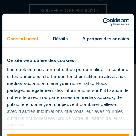
TROUVER VOTRE PISCINISTE
REJOIGNEZ UN RÉSEAU DYNAMIQUE
DEVENIR CONCESSIONNAIRE
Consentement
Détails
À propos des cookies
Ce site web utilise des cookies.
Les cookies nous permettent de personnaliser le contenu
et les annonces, d'offrir des fonctionnalités relatives aux
médias sociaux et d'analyser notre trafic. Nous
partageons également des informations sur l'utilisation de
notre site avec nos partenaires de médias sociaux, de
Piscine enterrée extérieure ou intérieure, piscine petite dimension
publicité et d'analyse, qui peuvent combiner celles-ci
ou extra large, formes carrés, rectangles ou arrondies, piscine à
avec d'autres informations que vous leur avez fournies
débordement, couloir de nage… nos piscines sont conçues sur
mesure pour répondre à vos envies et vos contraintes, elles sont
ou qu'ils ont collectées lors de votre utilisation de leurs
personnalisées pour rendre votre bassin unique. Les piscines
services.
Magiline sont conçues, fabriquées et distribuées dans un souci
permanent d’innovation et une vraie exigence de qualité. Nos