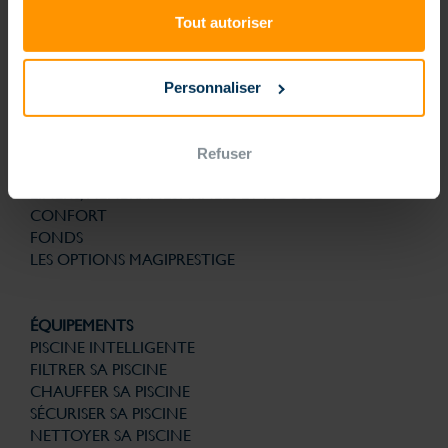
technologies brevetées pour la structure, la filtration, la solution
d’automatisme et de gestion connectée sont la garantie de bénéficier
Tout autoriser
d’une piscine nouvelle génération conçue pour la vie. Et avec le
souci permanent de son utilisation au quotidien plus simple. Finies les
contraintes, que du plaisir.
Personnaliser
PISCINES
PISCINE NOUVELLE GÉNÉRATION
FORMES
Refuser
ESCALIERS
LINERS, MEMBRANES ARMÉES ET MOUSSE
CONFORT
FONDS
LES OPTIONS MAGIPRESTIGE
ÉQUIPEMENTS
PISCINE INTELLIGENTE
FILTRER SA PISCINE
CHAUFFER SA PISCINE
SÉCURISER SA PISCINE
NETTOYER SA PISCINE