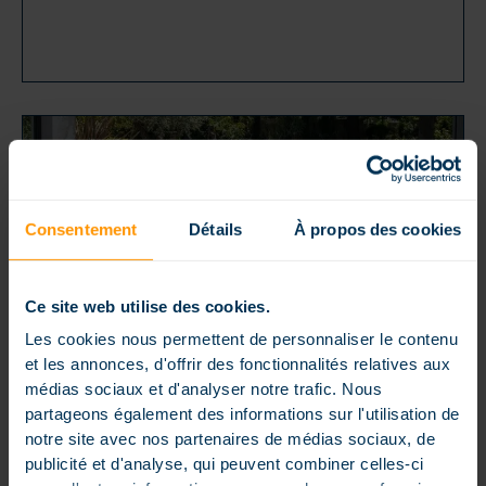
Consentement
Détails
À propos des cookies
Ce site web utilise des cookies.
Les cookies nous permettent de personnaliser le contenu
Publié le 23 mars 2026
dans
Actualités
et les annonces, d'offrir des fonctionnalités relatives aux
QUELLES SONT LES TENDANCES
médias sociaux et d'analyser notre trafic. Nous
PISCINE HAUT DE GAMME EN 2026
Le marché de la piscine en France La piscine privée
partageons également des informations sur l'utilisation de
fait toujours rêver les Françaises et les Français.
notre site avec nos partenaires de médias sociaux, de
D’après notre [...]
publicité et d'analyse, qui peuvent combiner celles-ci