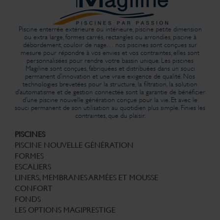
Piscine enterrée extérieure ou intérieure, piscine petite dimension
ou extra large, formes carrés, rectangles ou arrondies, piscine à
débordement, couloir de nage… nos piscines sont conçues sur
mesure pour répondre à vos envies et vos contraintes, elles sont
personnalisées pour rendre votre bassin unique. Les piscines
Magiline sont conçues, fabriquées et distribuées dans un souci
permanent d’innovation et une vraie exigence de qualité. Nos
technologies brevetées pour la structure, la filtration, la solution
d’automatisme et de gestion connectée sont la garantie de bénéficier
d’une piscine nouvelle génération conçue pour la vie. Et avec le
souci permanent de son utilisation au quotidien plus simple. Finies les
contraintes, que du plaisir.
PISCINES
PISCINE NOUVELLE GÉNÉRATION
FORMES
ESCALIERS
LINERS, MEMBRANES ARMÉES ET MOUSSE
CONFORT
FONDS
LES OPTIONS MAGIPRESTIGE