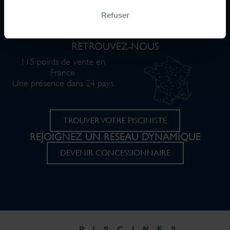
Refuser
DÉCOUVRIR LE BLOG
RETROUVEZ-NOUS
115 points de vente en
France
Une présence dans 24 pays
TROUVER VOTRE PISCINISTE
REJOIGNEZ UN RÉSEAU DYNAMIQUE
DEVENIR CONCESSIONNAIRE