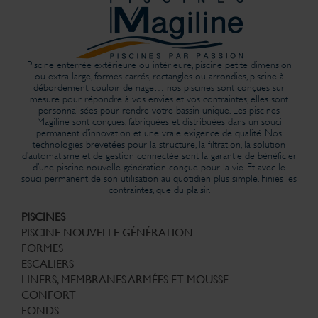
Piscine enterrée extérieure ou intérieure, piscine petite dimension
ou extra large, formes carrés, rectangles ou arrondies, piscine à
débordement, couloir de nage… nos piscines sont conçues sur
mesure pour répondre à vos envies et vos contraintes, elles sont
personnalisées pour rendre votre bassin unique. Les piscines
Magiline sont conçues, fabriquées et distribuées dans un souci
permanent d’innovation et une vraie exigence de qualité. Nos
technologies brevetées pour la structure, la filtration, la solution
d’automatisme et de gestion connectée sont la garantie de bénéficier
d’une piscine nouvelle génération conçue pour la vie. Et avec le
souci permanent de son utilisation au quotidien plus simple. Finies les
contraintes, que du plaisir.
PISCINES
PISCINE NOUVELLE GÉNÉRATION
FORMES
ESCALIERS
LINERS, MEMBRANES ARMÉES ET MOUSSE
CONFORT
FONDS