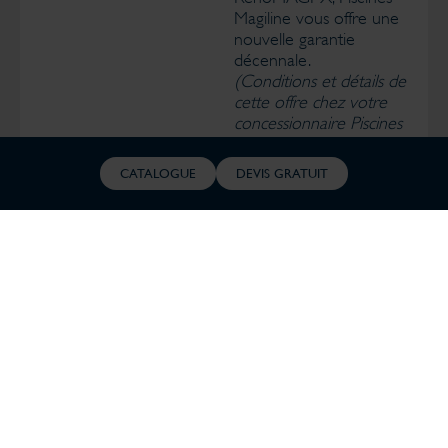
Magiline vous offre une
nouvelle garantie
décennale.
(Conditions et détails de
cette offre chez votre
concessionnaire Piscines
Magiline)
CATALOGUE
DEVIS GRATUIT
MAIS AUSSI, DES OPTIONS POUR
RESTAURER LE CONFORT DE
VOTRE PISCINE BÉTON :