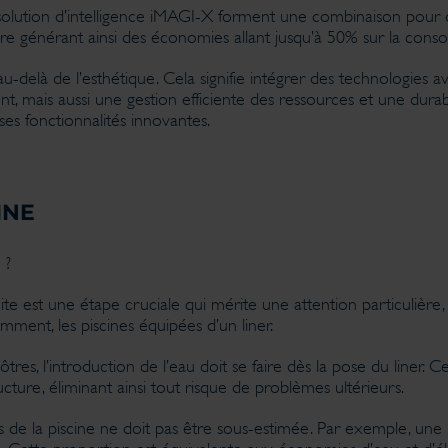
lution d’intelligence iMAGI-X forment une combinaison pour opti
saire générant ainsi des économies allant jusqu’à 50% sur la cons
delà de l’esthétique. Cela signifie intégrer des technologies 
, mais aussi une gestion efficiente des ressources et une durabi
es fonctionnalités innovantes.
INE
 ?
te est une étape cruciale qui mérite une attention particulière, 
ment, les piscines équipées d’un liner.
nôtres, l’introduction de l’eau doit se faire dès la pose du liner.
ructure, éliminant ainsi tout risque de problèmes ultérieurs.
ns de la piscine ne doit pas être sous-estimée. Par exemple, u