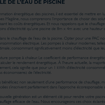
 DE L’EAU DE PISCINE
ation énergétique des piscines, il est essentiel de mettre en l
ines Magiline, nous comprenons l’importance de choisir des sol
isant les coûts énergétiques. Et nous rappelons que le chauffa
ins d’électricité qu’une piscine de 8m x 4m avec une hauteur 
ns le chauffage de l’eau de la piscine. Opter pour une PAC nou
 consommation électrique. Les pompes à chaleur modernes, telle
imale, consommant significativement moins d’électricité que le
future pompe à chaleur. Le coefficient de performance énergét
 calculer le rendement énergétique. À l’heure actuelle, la majori
ement, cela signifie que pour un 1 kWh d’électricité consommé
s économiserez de l’électricité.
s bénéficiez non seulement d’une performance de chauffage, ma
ées s’inscrivent parfaitement dans l’approche écoresponsable 
uvelle génération est un élément clé pour rendre votre piscine
ffage efficace de l’eau. Nous encourageons ces choix éclairés 