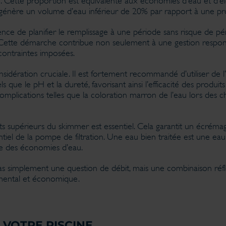
. Cette proportion est équivalente aux économies d’eau et d’é
génère un volume d’eau inférieur de 20% par rapport à une p
ence de planifier le remplissage à une période sans risque de pé
ver. Cette démarche contribue non seulement à une gestion respon
contraintes imposées.
nsidération cruciale. Il est fortement recommandé d’utiliser de 
 que le pH et la dureté, favorisant ainsi l’efficacité des produi
omplications telles que la coloration marron de l’eau lors des c
rts supérieurs du skimmer est essentiel. Cela garantit un écrémag
iel de la pompe de filtration. Une eau bien traitée est une eau
re des économies d’eau.
pas simplement une question de débit, mais une combinaison réfl
nemental et économique.
 VOTRE PISCINE