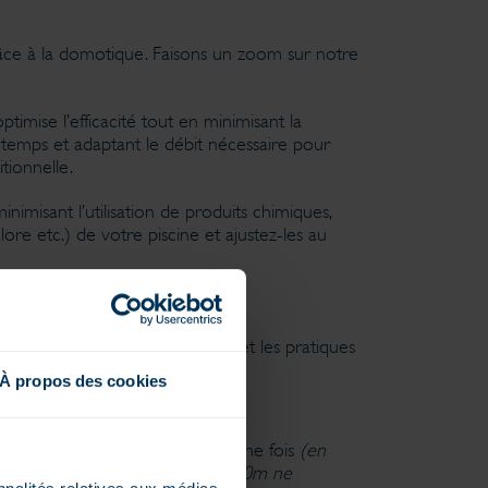
grâce à la domotique. Faisons un zoom sur notre
timise l’efficacité tout en minimisant la
e temps et adaptant le débit nécessaire pour
tionnelle.
nimisant l’utilisation de produits chimiques,
ore etc.) de votre piscine et ajustez-les au
iscine ?
lés, la fréquence d’utilisation, et les pratiques
À propos des cookies
a n’est généralement effectué qu’une fois
(en
x3m pour un niveau d’eau de 1.10m ne