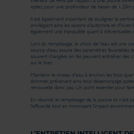
inférieur de 44% par rapport à une piscine 8x4m
optez pour une profondeur de bassin de 1,20m 
Il est également important de souligner la pertin
privilégiant ainsi les saisons d’automne et d’hi
également une tranquillité quant à d’éventuelles 
Lors du remplissage, le choix de l’eau est une co
source d’eau assure des paramètres favorables tels
souvent chargées en fer, peuvent entraîner des c
sur le liner.
Maintenir le niveau d’eau à environ les trois qua
skimmer, prévenant ainsi tout désamorçage potent
renouvelle donc pas. Un point essentiel pour fai
En résumé, le remplissage de la piscine et n’est 
l’efficacité tout en minimisant l’impact environ
L’ENTRETIEN INTELLIGENT DE