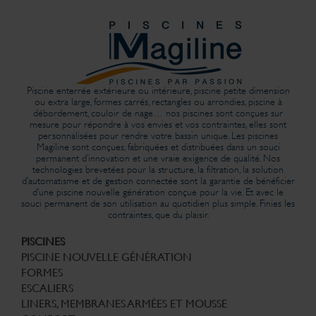
Piscine enterrée extérieure ou intérieure, piscine petite dimension
ou extra large, formes carrés, rectangles ou arrondies, piscine à
débordement, couloir de nage… nos piscines sont conçues sur
mesure pour répondre à vos envies et vos contraintes, elles sont
personnalisées pour rendre votre bassin unique. Les piscines
Magiline sont conçues, fabriquées et distribuées dans un souci
permanent d’innovation et une vraie exigence de qualité. Nos
technologies brevetées pour la structure, la filtration, la solution
d’automatisme et de gestion connectée sont la garantie de bénéficier
d’une piscine nouvelle génération conçue pour la vie. Et avec le
souci permanent de son utilisation au quotidien plus simple. Finies les
contraintes, que du plaisir.
PISCINES
PISCINE NOUVELLE GÉNÉRATION
FORMES
ESCALIERS
LINERS, MEMBRANES ARMÉES ET MOUSSE