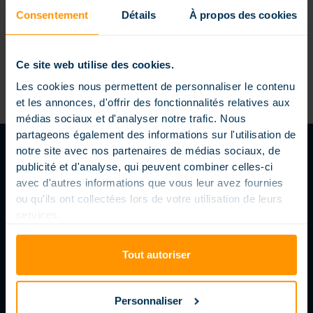
Une couverture d’hivernage est une bâche solide
Consentement
Détails
À propos des cookies
qui se déploie sur la piscine lors de la saison froide. Il
convient [...]
Ce site web utilise des cookies.
Les cookies nous permettent de personnaliser le contenu
et les annonces, d'offrir des fonctionnalités relatives aux
médias sociaux et d'analyser notre trafic. Nous
partageons également des informations sur l'utilisation de
notre site avec nos partenaires de médias sociaux, de
publicité et d'analyse, qui peuvent combiner celles-ci
avec d'autres informations que vous leur avez fournies
SUIVEZ-NOUS
ou qu'ils ont collectées lors de votre utilisation de leurs
services.
LE BLOG MAGILINE
Tout autoriser
Personnaliser