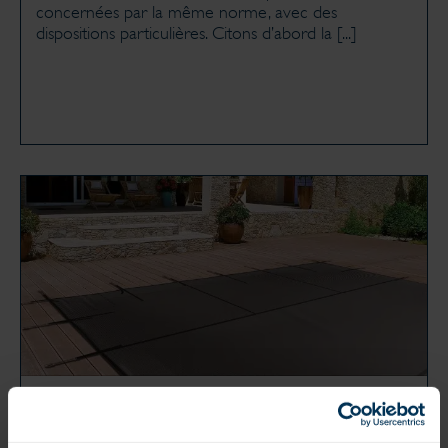
concernées par la même norme, avec des
dispositions particulières. Citons d’abord la [...]
Publié le 18 octobre 2022
À QUOI SERT UNE COUVERTURE
D’HIVERNAGE ?