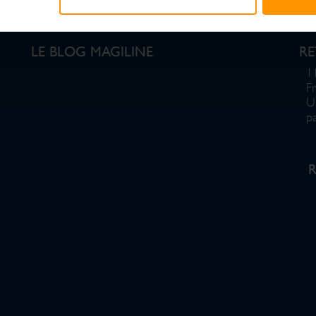
LE BLOG MAGILINE
R
1
F
U
p