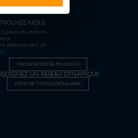
ETROUVEZ-NOUS
15 points de vente en
rance
ne présence dans 24
ays
TROUVER VOTRE PISCINISTE
REJOIGNEZ UN RÉSEAU DYNAMIQUE
DEVENIR CONCESSIONNAIRE