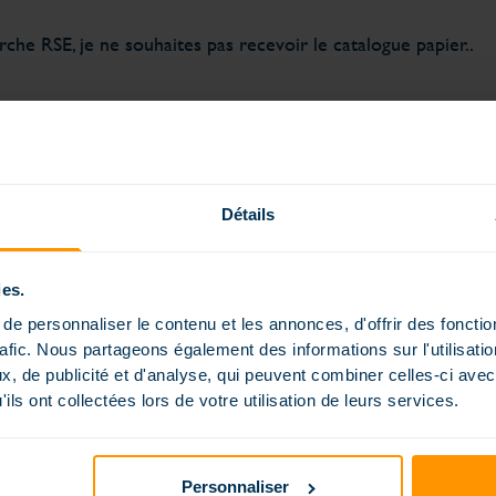
he RSE, je ne souhaites pas recevoir le catalogue papier..
Détails
t destinées à Piscines Magiline S.A.S. Vous disposez d'un droit d'
oncernent (art. 34 de la loi "Informatique et libertés"). Pour l
ies.
e personnaliser le contenu et les annonces, d'offrir des fonctio
rafic. Nous partageons également des informations sur l'utilisati
, de publicité et d'analyse, qui peuvent combiner celles-ci avec
ils ont collectées lors de votre utilisation de leurs services.
Personnaliser