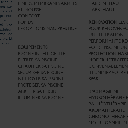
iscine à
LINERS, MEMBRANES ARMÉES
L’ABRI MI-HAUT
ues sur
ET MOUSSE
L’ABRI HAUT
les sont
iscines
CONFORT
un souci
FONDS
RÉNOVATION
LES
té. Nos
LES OPTIONS MAGIPRESTIGE
POUR RENOVER VO
solution
ntie de
UNE FILTRATION
 vie. Et
PERFORMANTE
RE
 simple.
ÉQUIPEMENTS
VOTRE PISCINE
UN
PISCINE INTELLIGENTE
PROTECTION FIABL
FILTRER SA PISCINE
MODERNE
TRAITE
CHAUFFER SA PISCINE
CONVENABLEMEN
SÉCURISER SA PISCINE
ILLUMINEZ VOTRE 
NETTOYER SA PISCINE
SPAS
PROTÉGER SA PISCINE
ABRITER SA PISCINE
SPAS MAGILINE
ILLUMINER SA PISCINE
HYDROTHÉRAPIE 
BALNÉOTHÉRAPIE
AROMATHÉRAPIE
CHROMOTHÉRAPI
NOTRE GAMME DE