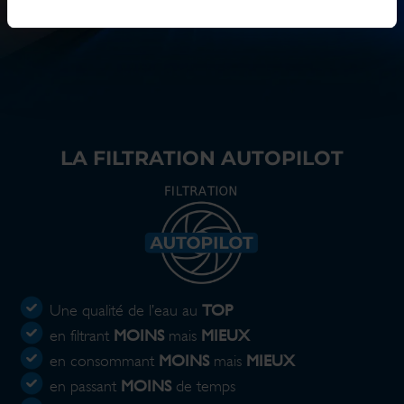
LA FILTRATION AUTOPILOT
TOP
Une qualité de l’eau au
MOINS
MIEUX
en filtrant
mais
MOINS
MIEUX
en consommant
mais
MOINS
en passant
de temps