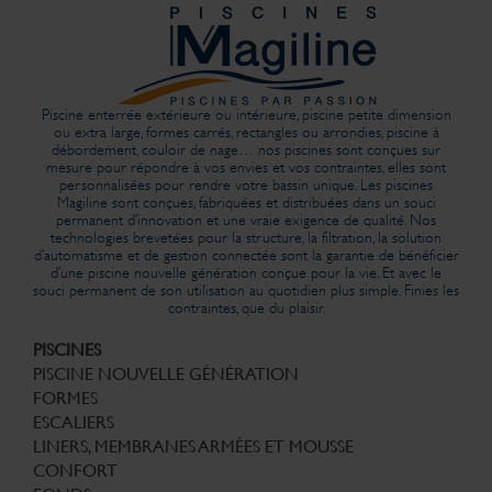
Piscine enterrée extérieure ou intérieure, piscine petite dimension
ou extra large, formes carrés, rectangles ou arrondies, piscine à
débordement, couloir de nage… nos piscines sont conçues sur
mesure pour répondre à vos envies et vos contraintes, elles sont
personnalisées pour rendre votre bassin unique. Les piscines
Magiline sont conçues, fabriquées et distribuées dans un souci
permanent d’innovation et une vraie exigence de qualité. Nos
technologies brevetées pour la structure, la filtration, la solution
d’automatisme et de gestion connectée sont la garantie de bénéficier
d’une piscine nouvelle génération conçue pour la vie. Et avec le
souci permanent de son utilisation au quotidien plus simple. Finies les
contraintes, que du plaisir.
PISCINES
PISCINE NOUVELLE GÉNÉRATION
FORMES
ESCALIERS
LINERS, MEMBRANES ARMÉES ET MOUSSE
CONFORT