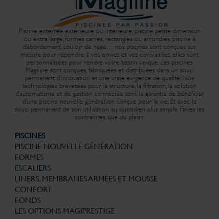
Piscine enterrée extérieure ou intérieure, piscine petite dimension
ou extra large, formes carrés, rectangles ou arrondies, piscine à
débordement, couloir de nage… nos piscines sont conçues sur
mesure pour répondre à vos envies et vos contraintes, elles sont
personnalisées pour rendre votre bassin unique. Les piscines
Magiline sont conçues, fabriquées et distribuées dans un souci
permanent d’innovation et une vraie exigence de qualité. Nos
technologies brevetées pour la structure, la filtration, la solution
d’automatisme et de gestion connectée sont la garantie de bénéficier
d’une piscine nouvelle génération conçue pour la vie. Et avec le
souci permanent de son utilisation au quotidien plus simple. Finies les
contraintes, que du plaisir.
PISCINES
PISCINE NOUVELLE GÉNÉRATION
FORMES
ESCALIERS
LINERS, MEMBRANES ARMÉES ET MOUSSE
CONFORT
FONDS
LES OPTIONS MAGIPRESTIGE