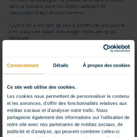
dans la manière dont ces objets vieillissent et
s’accordent à leur environnement.
Quand on a mis tant de soin à construire une piscine,
il n’y a aucune raison d’en exiger moins de ce qui
l’entoure.
Consentement
Détails
À propos des cookies
Partager ce contenu
Ce site web utilise des cookies.
Les cookies nous permettent de personnaliser le contenu
et les annonces, d'offrir des fonctionnalités relatives aux
Comment avez vous trouvé cet article ?
médias sociaux et d'analyser notre trafic. Nous
Cliquez sur les étoiles pour l'évaluer !
partageons également des informations sur l'utilisation de
notre site avec nos partenaires de médias sociaux, de
Note moyenne
4.8
/ 5. Nombre de votes
6
publicité et d'analyse, qui peuvent combiner celles-ci