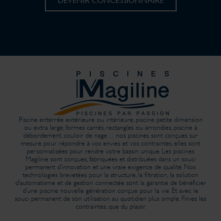
DEVENIR CONCESSIONNAIRE
Piscine enterrée extérieure ou intérieure, piscine petite dimension
ou extra large, formes carrés, rectangles ou arrondies, piscine à
débordement, couloir de nage… nos piscines sont conçues sur
mesure pour répondre à vos envies et vos contraintes, elles sont
personnalisées pour rendre votre bassin unique. Les piscines
Magiline sont conçues, fabriquées et distribuées dans un souci
permanent d’innovation et une vraie exigence de qualité. Nos
technologies brevetées pour la structure, la filtration, la solution
d’automatisme et de gestion connectée sont la garantie de bénéficier
d’une piscine nouvelle génération conçue pour la vie. Et avec le
souci permanent de son utilisation au quotidien plus simple. Finies les
contraintes, que du plaisir.