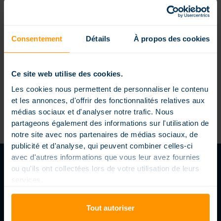
Publié le 18 octobre 2022
À QUOI SERT UNE COUVERTURE
Consentement
Détails
À propos des cookies
D’HIVERNAGE ?
Une couverture d’hivernage est une bâche solide
qui se déploie sur la piscine lors de la saison froide. Il
Ce site web utilise des cookies.
convient [...]
Les cookies nous permettent de personnaliser le contenu
et les annonces, d'offrir des fonctionnalités relatives aux
médias sociaux et d'analyser notre trafic. Nous
partageons également des informations sur l'utilisation de
notre site avec nos partenaires de médias sociaux, de
publicité et d'analyse, qui peuvent combiner celles-ci
avec d'autres informations que vous leur avez fournies
ou qu'ils ont collectées lors de votre utilisation de leurs
services.
SUIVEZ-NOUS
Tout autoriser