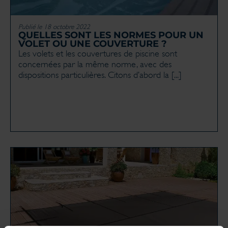
Publié le 18 octobre 2022
QUELLES SONT LES NORMES POUR UN
VOLET OU UNE COUVERTURE ?
Les volets et les couvertures de piscine sont
concernées par la même norme, avec des
dispositions particulières. Citons d’abord la [...]