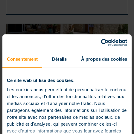
Consentement
Détails
À propos des cookies
Ce site web utilise des cookies.
Les cookies nous permettent de personnaliser le contenu
Publié le 18 octobre 2022
À QUOI SERT UNE COUVERTURE
et les annonces, d'offrir des fonctionnalités relatives aux
D’HIVERNAGE ?
médias sociaux et d'analyser notre trafic. Nous
Une couverture d’hivernage est une bâche solide
partageons également des informations sur l'utilisation de
qui se déploie sur la piscine lors de la saison froide. Il
notre site avec nos partenaires de médias sociaux, de
convient [...]
publicité et d'analyse, qui peuvent combiner celles-ci
avec d'autres informations que vous leur avez fournies