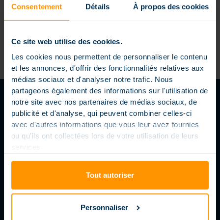
fait toujours rêver les Françaises et les Français.
Consentement
Détails
À propos des cookies
D’après notre [...]
Ce site web utilise des cookies.
Les cookies nous permettent de personnaliser le contenu
et les annonces, d'offrir des fonctionnalités relatives aux
médias sociaux et d'analyser notre trafic. Nous
partageons également des informations sur l'utilisation de
notre site avec nos partenaires de médias sociaux, de
publicité et d'analyse, qui peuvent combiner celles-ci
avec d'autres informations que vous leur avez fournies
SUIVEZ-NOUS
ou qu'ils ont collectées lors de votre utilisation de leurs
services.
LE BLOG MAGILINE
Tout autoriser
Personnaliser