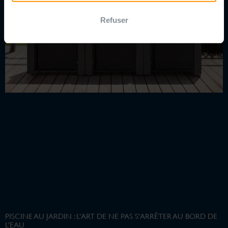
Refuser
PISCINE AU JARDIN : L’ART DE NE PAS S’ARRÊTER AU BORD DE
L’EAU