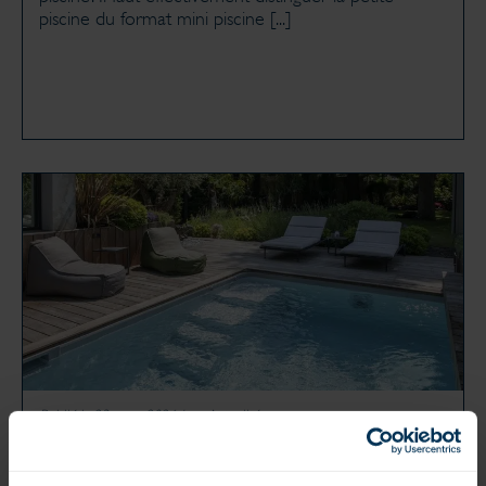
piscine du format mini piscine [...]
Publié le 23 mars 2026
dans
Actualités
QUELLES SONT LES TENDANCES
PISCINE HAUT DE GAMME EN 2026
Le marché de la piscine en France La piscine privée