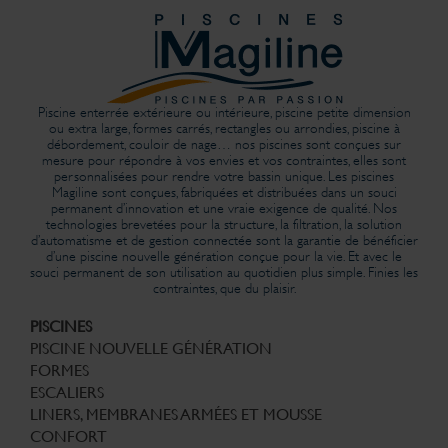
Piscine enterrée extérieure ou intérieure, piscine petite dimension
ou extra large, formes carrés, rectangles ou arrondies, piscine à
débordement, couloir de nage… nos piscines sont conçues sur
mesure pour répondre à vos envies et vos contraintes, elles sont
personnalisées pour rendre votre bassin unique. Les piscines
Magiline sont conçues, fabriquées et distribuées dans un souci
permanent d’innovation et une vraie exigence de qualité. Nos
technologies brevetées pour la structure, la filtration, la solution
d’automatisme et de gestion connectée sont la garantie de bénéficier
d’une piscine nouvelle génération conçue pour la vie. Et avec le
souci permanent de son utilisation au quotidien plus simple. Finies les
contraintes, que du plaisir.
PISCINES
PISCINE NOUVELLE GÉNÉRATION
FORMES
ESCALIERS
LINERS, MEMBRANES ARMÉES ET MOUSSE
CONFORT