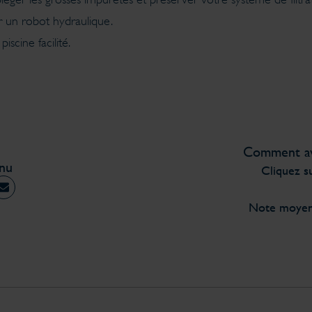
r un robot hydraulique.
scine facilité.
Comment ave
enu
Cliquez su
Note moye