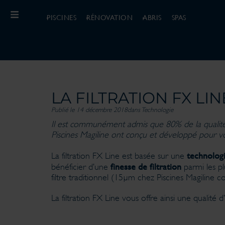
PISCINES
RÉNOVATION
ABRIS
SPAS
LA FILTRATION FX LI
Publié le 14 décembre 2018
dans
Technologie
Il est communément admis que 80% de la qualité 
Piscines Magiline ont conçu et développé pour vou
technolog
La filtration FX Line est basée sur une
finesse de filtration
bénéficier d’une
parmi les pl
filtre traditionnel (15µm chez Piscines Magiline c
La filtration FX Line vous offre ainsi une qualité 