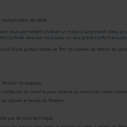
multiplicateur de débit.
ion vous permettant d’utiliser un robot à surpression d’eau po
ement confinée dans son local pour un plus grand confort acousti
 exclusif d’une surface totale de 9m² et capable de retenir les pa
iltration écologique.
les meilleures du marché pour réduire au maximum votre conso
de réduire le temps de filtration.
ite pas de local technique.
piéger les grosses impuretés et préserver votre système de filtra