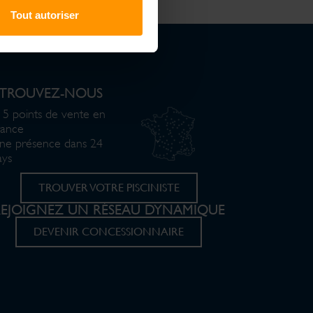
Tout autoriser
ETROUVEZ-NOUS
15 points de vente en
rance
ne présence dans 24
ays
TROUVER VOTRE PISCINISTE
REJOIGNEZ UN RÉSEAU DYNAMIQUE
DEVENIR CONCESSIONNAIRE