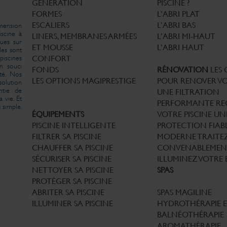
GÉNÉRATION
PISCINE ?
FORMES
L’ABRI PLAT
ESCALIERS
L’ABRI BAS
imension
iscine à
LINERS, MEMBRANES ARMÉES
L’ABRI MI-HAUT
ues sur
ET MOUSSE
L’ABRI HAUT
les sont
iscines
CONFORT
un souci
FONDS
RÉNOVATION
LES
té. Nos
LES OPTIONS MAGIPRESTIGE
POUR RENOVER VO
solution
ntie de
UNE FILTRATION
 vie. Et
PERFORMANTE
RE
 simple.
ÉQUIPEMENTS
VOTRE PISCINE
UN
PISCINE INTELLIGENTE
PROTECTION FIABL
FILTRER SA PISCINE
MODERNE
TRAITE
CHAUFFER SA PISCINE
CONVENABLEMEN
SÉCURISER SA PISCINE
ILLUMINEZ VOTRE 
NETTOYER SA PISCINE
SPAS
PROTÉGER SA PISCINE
ABRITER SA PISCINE
SPAS MAGILINE
ILLUMINER SA PISCINE
HYDROTHÉRAPIE 
BALNÉOTHÉRAPIE
AROMATHÉRAPIE