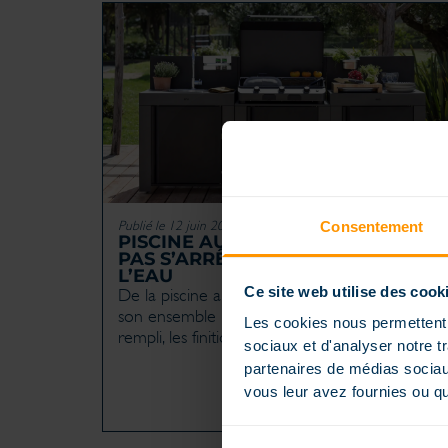
Publié le 12 juin 2026
dans
Conseils
Consentement
PISCINE AU JARDIN : L’ART DE NE
PAS S’ARRÊTER AU BORD DE
L’EAU
Ce site web utilise des cook
De la piscine au jardin : penser l’extérieur dans
son ensemble La piscine est creusée, le bassin
Les cookies nous permettent d
rempli, les finitions [...]
sociaux et d'analyser notre t
partenaires de médias sociaux
vous leur avez fournies ou qu'