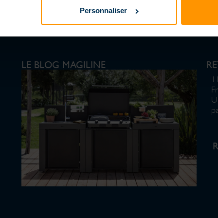
Personnaliser
LE BLOG MAGILINE
R
1
F
U
p