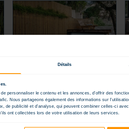
Détails
Publié le 19 mai 2026
dans
Conseils
POURQUOI CHOISIR UNE MINI
PISCINE PREMIUM ?
Précisons tout d’abord ce qui caractérise la
ies.
Mini piscine. Il faut effectivement distinguer la
petite piscine du format mini piscine [...]
e personnaliser le contenu et les annonces, d'offrir des fonctio
rafic. Nous partageons également des informations sur l'utilisati
, de publicité et d'analyse, qui peuvent combiner celles-ci avec
ils ont collectées lors de votre utilisation de leurs services.