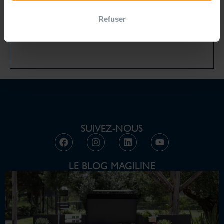
fait toujours rêver les Françaises et les Français.
D’après notre [...]
Refuser
SUIVEZ-NOUS
LE BLOG MAGILINE