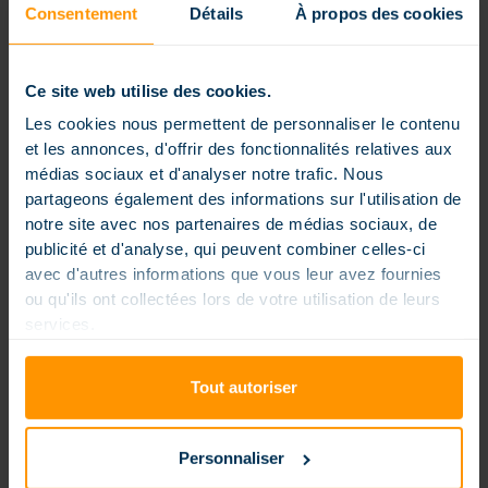
piscine du format mini piscine [...]
Consentement
Détails
À propos des cookies
Ce site web utilise des cookies.
Les cookies nous permettent de personnaliser le contenu
et les annonces, d'offrir des fonctionnalités relatives aux
médias sociaux et d'analyser notre trafic. Nous
partageons également des informations sur l'utilisation de
notre site avec nos partenaires de médias sociaux, de
publicité et d'analyse, qui peuvent combiner celles-ci
avec d'autres informations que vous leur avez fournies
ou qu'ils ont collectées lors de votre utilisation de leurs
services.
Tout autoriser
Publié le 23 mars 2026
dans
Actualités
QUELLES SONT LES TENDANCES
PISCINE HAUT DE GAMME EN 2026
Personnaliser
Le marché de la piscine en France La piscine privée