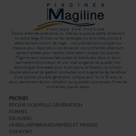
Piscine enterrée extérieure ou intérieure, piscine petite dimension
ou extra large, formes carrés, rectangles ou arrondies, piscine à
débordement, couloir de nage… nos piscines sont conçues sur
mesure pour répondre à vos envies et vos contraintes, elles sont
personnalisées pour rendre votre bassin unique. Les piscines
Magiline sont conçues, fabriquées et distribuées dans un souci
permanent d’innovation et une vraie exigence de qualité. Nos
technologies brevetées pour la structure, la filtration, la solution
d’automatisme et de gestion connectée sont la garantie de bénéficier
d’une piscine nouvelle génération conçue pour la vie. Et avec le
souci permanent de son utilisation au quotidien plus simple. Finies les
contraintes, que du plaisir.
PISCINES
PISCINE NOUVELLE GÉNÉRATION
FORMES
ESCALIERS
LINERS, MEMBRANES ARMÉES ET MOUSSE
CONFORT