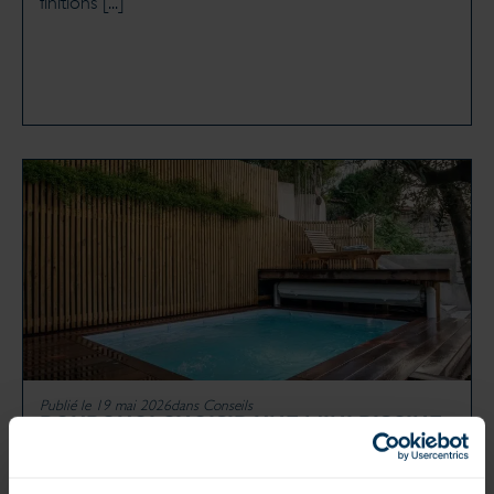
finitions [...]
Publié le 19 mai 2026
dans
Conseils
POURQUOI CHOISIR UNE MINI PISCINE
PREMIUM ?
Précisons tout d’abord ce qui caractérise la Mini
piscine. Il faut effectivement distinguer la petite