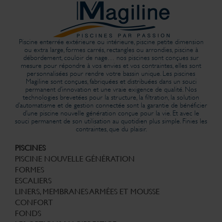
Piscine enterrée extérieure ou intérieure, piscine petite dimension
ou extra large, formes carrés, rectangles ou arrondies, piscine à
débordement, couloir de nage… nos piscines sont conçues sur
mesure pour répondre à vos envies et vos contraintes, elles sont
personnalisées pour rendre votre bassin unique. Les piscines
Magiline sont conçues, fabriquées et distribuées dans un souci
permanent d’innovation et une vraie exigence de qualité. Nos
technologies brevetées pour la structure, la filtration, la solution
d’automatisme et de gestion connectée sont la garantie de bénéficier
d’une piscine nouvelle génération conçue pour la vie. Et avec le
souci permanent de son utilisation au quotidien plus simple. Finies les
contraintes, que du plaisir.
PISCINES
PISCINE NOUVELLE GÉNÉRATION
FORMES
ESCALIERS
LINERS, MEMBRANES ARMÉES ET MOUSSE
CONFORT
FONDS