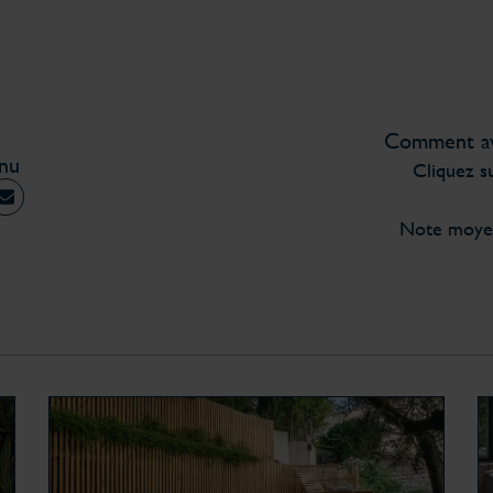
Comment ave
enu
Cliquez su
Note moy