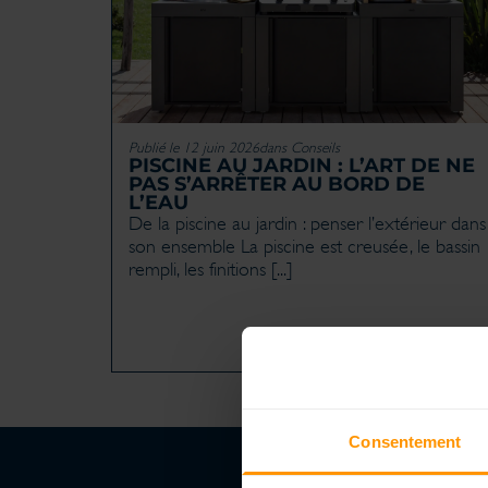
Publié le 12 juin 2026
dans
Conseils
PISCINE AU JARDIN : L’ART DE NE
PAS S’ARRÊTER AU BORD DE
L’EAU
De la piscine au jardin : penser l’extérieur dans
son ensemble La piscine est creusée, le bassin
rempli, les finitions [...]
Consentement