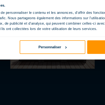
ies.
LE BLOG MAGILINE
R
e personnaliser le contenu et les annonces, d'offrir des fonctio
1
rafic. Nous partageons également des informations sur l'utilisati
F
, de publicité et d'analyse, qui peuvent combiner celles-ci avec
U
ils ont collectées lors de votre utilisation de leurs services.
p
Personnaliser