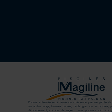
Piscine enterrée extérieure ou intérieure, piscine petite d
ou extra large, formes carrés, rectangles ou arrondies, p
débordement, couloir de nage… nos piscines sont conç