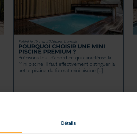
Publié le 19 mai 2026
dans
Conseils
POURQUOI CHOISIR UNE MINI
PISCINE PREMIUM ?
Précisons tout d’abord ce qui caractérise la
Mini piscine. Il faut effectivement distinguer la
petite piscine du format mini piscine [...]
Détails