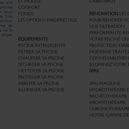
ET MOUSSE
L’ABRI HAUT
les sont
iscines
CONFORT
un souci
FONDS
RÉNOVATION
LES
té. Nos
LES OPTIONS MAGIPRESTIGE
POUR RENOVER VO
solution
ntie de
UNE FILTRATION
 vie. Et
PERFORMANTE
RE
 simple.
ÉQUIPEMENTS
VOTRE PISCINE
UN
PISCINE INTELLIGENTE
PROTECTION FIABL
FILTRER SA PISCINE
MODERNE
TRAITE
CHAUFFER SA PISCINE
CONVENABLEMEN
SÉCURISER SA PISCINE
ILLUMINEZ VOTRE 
NETTOYER SA PISCINE
SPAS
PROTÉGER SA PISCINE
ABRITER SA PISCINE
SPAS MAGILINE
ILLUMINER SA PISCINE
HYDROTHÉRAPIE 
BALNÉOTHÉRAPIE
AROMATHÉRAPIE
CHROMOTHÉRAPI
NOTRE GAMME DE