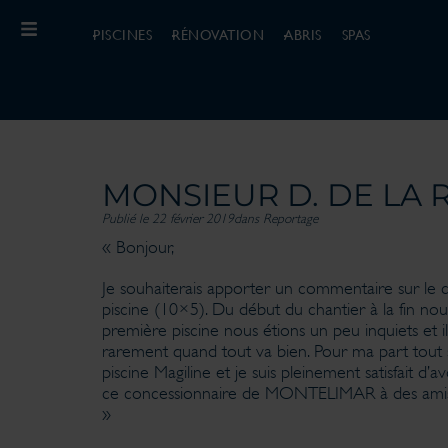
PISCINES
RÉNOVATION
ABRIS
SPAS
MONSIEUR D. DE LA
Publié le 22 février 2019
dans
Reportage
« Bonjour,
Je souhaiterais apporter un commentaire sur l
piscine (10×5). Du début du chantier à la fin no
première piscine nous étions un peu inquiets et 
rarement quand tout va bien. Pour ma part tout s’
piscine Magiline et je suis pleinement satisfait d’
ce concessionnaire de MONTELIMAR à des amis qui so
»