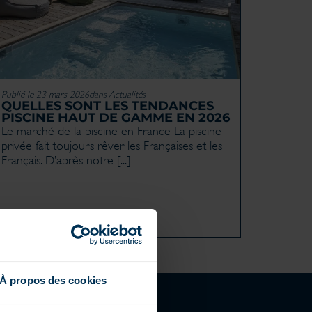
Publié le 23 mars 2026
dans
Actualités
QUELLES SONT LES TENDANCES
PISCINE HAUT DE GAMME EN 2026
Le marché de la piscine en France La piscine
privée fait toujours rêver les Françaises et les
Français. D’après notre [...]
À propos des cookies