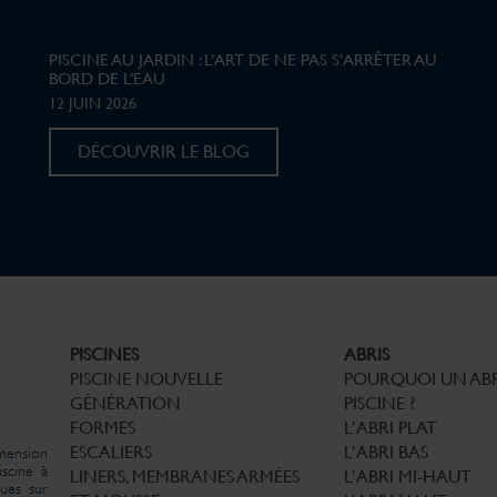
PISCINE AU JARDIN : L’ART DE NE PAS S’ARRÊTER AU
BORD DE L’EAU
12 JUIN 2026
DÉCOUVRIR LE BLOG
PISCINES
ABRIS
PISCINE NOUVELLE
POURQUOI UN ABR
GÉNÉRATION
PISCINE ?
FORMES
L’ABRI PLAT
ESCALIERS
L’ABRI BAS
imension
iscine à
LINERS, MEMBRANES ARMÉES
L’ABRI MI-HAUT
ues sur