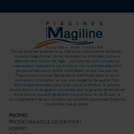
Piscine enterrée extérieure ou intérieure, piscine petite dimension
ou extra large, formes carrés, rectangles ou arrondies, piscine à
débordement, couloir de nage… nos piscines sont conçues sur
mesure pour répondre à vos envies et vos contraintes, elles sont
personnalisées pour rendre votre bassin unique. Les piscines
Magiline sont conçues, fabriquées et distribuées dans un souci
permanent d’innovation et une vraie exigence de qualité. Nos
technologies brevetées pour la structure, la filtration, la solution
d’automatisme et de gestion connectée sont la garantie de bénéficier
d’une piscine nouvelle génération conçue pour la vie. Et avec le
souci permanent de son utilisation au quotidien plus simple. Finies les
contraintes, que du plaisir.
PISCINES
PISCINE NOUVELLE GÉNÉRATION
FORMES