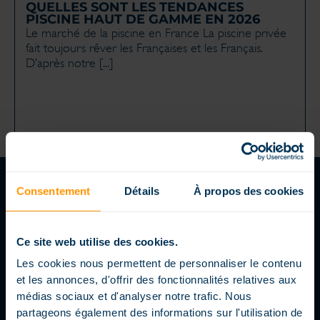
QUELLES SONT LES TENDANCES
PISCINE HAUT DE GAMME EN 2026
Le marché de la piscine en France La piscine privée
fait toujours rêver les Françaises et les Français.
D’après notre [...]
Consentement
Détails
À propos des cookies
SUIVEZ-NOUS
Ce site web utilise des cookies.
Les cookies nous permettent de personnaliser le contenu
LE BLOG MAGILINE
et les annonces, d'offrir des fonctionnalités relatives aux
médias sociaux et d'analyser notre trafic. Nous
partageons également des informations sur l'utilisation de