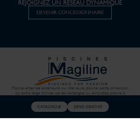
REJOIGNEZ UN RÉSEAU DYNAMIQUE
DEVENIR CONCESSIONNAIRE
Piscine enterrée extérieure ou intérieure, piscine petite dimension
ou extra large, formes carrés, rectangles ou arrondies, piscine à
débordement, couloir de nage… nos piscines sont conçues sur
mesure pour répondre à vos envies et vos contraintes, elles sont
CATALOGUE
DEVIS GRATUIT
personnalisées pour rendre votre bassin unique. Les piscines
Magiline sont conçues, fabriquées et distribuées dans un souci
permanent d’innovation et une vraie exigence de qualité. Nos
technologies brevetées pour la structure, la filtration, la solution
d’automatisme et de gestion connectée sont la garantie de bénéficier
d’une piscine nouvelle génération conçue pour la vie. Et avec le
souci permanent de son utilisation au quotidien plus simple. Finies les