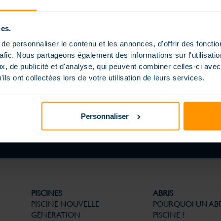
p
ies.
e personnaliser le contenu et les annonces, d'offrir des fonctio
rafic. Nous partageons également des informations sur l'utilisati
PISCINE AU JARDIN : L’ART DE NE PAS S’ARRÊTER AU
, de publicité et d'analyse, qui peuvent combiner celles-ci avec
BORD DE L’EAU
ils ont collectées lors de votre utilisation de leurs services.
12 JUIN 2026
DÉCOUVRIR LE BLOG
Personnaliser
PISCINES
ABRIS
PISCINE NOUVELLE
POURQUOI UN ABR
GÉNÉRATION
PISCINE ?