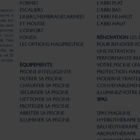
FORMES
L’ABRI PLAT
ESCALIERS
L’ABRI BAS
imension
iscine à
LINERS, MEMBRANES ARMÉES
L’ABRI MI-HAUT
ues sur
ET MOUSSE
L’ABRI HAUT
les sont
iscines
CONFORT
un souci
FONDS
RÉNOVATION
LES
té. Nos
LES OPTIONS MAGIPRESTIGE
POUR RENOVER VO
solution
ntie de
UNE FILTRATION
 vie. Et
PERFORMANTE
RE
 simple.
ÉQUIPEMENTS
VOTRE PISCINE
UN
PISCINE INTELLIGENTE
PROTECTION FIABL
FILTRER SA PISCINE
MODERNE
TRAITE
CHAUFFER SA PISCINE
CONVENABLEMEN
SÉCURISER SA PISCINE
ILLUMINEZ VOTRE 
NETTOYER SA PISCINE
SPAS
PROTÉGER SA PISCINE
ABRITER SA PISCINE
SPAS MAGILINE
ILLUMINER SA PISCINE
HYDROTHÉRAPIE 
BALNÉOTHÉRAPIE
AROMATHÉRAPIE