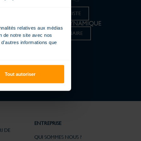
ays
TROUVER VOTRE PISCINISTE
REJOIGNEZ UN RÉSEAU DYNAMIQUE
nnalités relatives aux médias
DEVENIR CONCESSIONNAIRE
on de notre site avec nos
 d'autres informations que
Tout autoriser
ENTREPRISE
I DE
QUI SOMMES NOUS ?