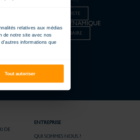
ays
TROUVER VOTRE PISCINISTE
REJOIGNEZ UN RÉSEAU DYNAMIQUE
nnalités relatives aux médias
DEVENIR CONCESSIONNAIRE
on de notre site avec nos
 d'autres informations que
Tout autoriser
ENTREPRISE
I DE
QUI SOMMES NOUS ?