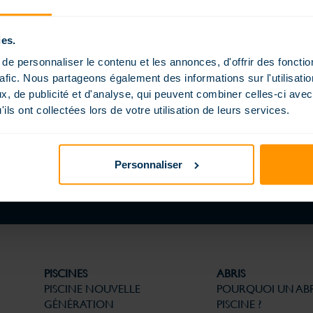
p
ies.
e personnaliser le contenu et les annonces, d'offrir des fonctio
rafic. Nous partageons également des informations sur l'utilisati
PISCINE AU JARDIN : L’ART DE NE PAS S’ARRÊTER AU
, de publicité et d'analyse, qui peuvent combiner celles-ci avec
BORD DE L’EAU
ils ont collectées lors de votre utilisation de leurs services.
12 JUIN 2026
DÉCOUVRIR LE BLOG
Personnaliser
PISCINES
ABRIS
PISCINE NOUVELLE
POURQUOI UN ABR
GÉNÉRATION
PISCINE ?