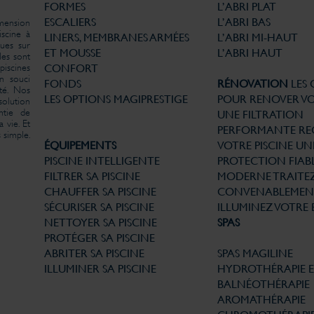
FORMES
L’ABRI PLAT
ESCALIERS
L’ABRI BAS
imension
iscine à
LINERS, MEMBRANES ARMÉES
L’ABRI MI-HAUT
ues sur
ET MOUSSE
L’ABRI HAUT
les sont
iscines
CONFORT
un souci
FONDS
RÉNOVATION
LES
té. Nos
LES OPTIONS MAGIPRESTIGE
POUR RENOVER VO
solution
ntie de
UNE FILTRATION
 vie. Et
PERFORMANTE
RE
 simple.
ÉQUIPEMENTS
VOTRE PISCINE
UN
PISCINE INTELLIGENTE
PROTECTION FIABL
FILTRER SA PISCINE
MODERNE
TRAITE
CHAUFFER SA PISCINE
CONVENABLEMEN
SÉCURISER SA PISCINE
ILLUMINEZ VOTRE 
NETTOYER SA PISCINE
SPAS
PROTÉGER SA PISCINE
ABRITER SA PISCINE
SPAS MAGILINE
ILLUMINER SA PISCINE
HYDROTHÉRAPIE 
BALNÉOTHÉRAPIE
AROMATHÉRAPIE