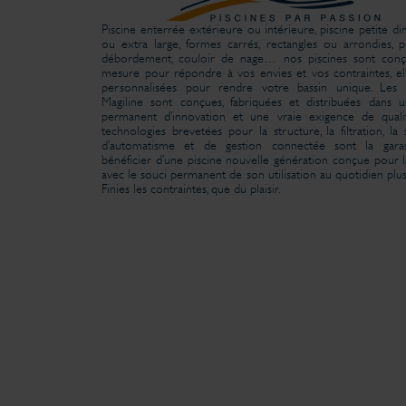
Piscine enterrée extérieure ou intérieure, piscine petite d
ou extra large, formes carrés, rectangles ou arrondies, p
débordement, couloir de nage… nos piscines sont conç
mesure pour répondre à vos envies et vos contraintes, el
personnalisées pour rendre votre bassin unique. Les p
Magiline sont conçues, fabriquées et distribuées dans 
permanent d’innovation et une vraie exigence de quali
technologies brevetées pour la structure, la filtration, la 
d’automatisme et de gestion connectée sont la gara
bénéficier d’une piscine nouvelle génération conçue pour la
avec le souci permanent de son utilisation au quotidien plus
Finies les contraintes, que du plaisir.