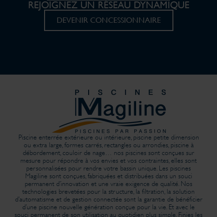
REJOIGNEZ UN RÉSEAU DYNAMIQUE
DEVENIR CONCESSIONNAIRE
Piscine enterrée extérieure ou intérieure, piscine petite dimension
ou extra large, formes carrés, rectangles ou arrondies, piscine à
débordement, couloir de nage… nos piscines sont conçues sur
mesure pour répondre à vos envies et vos contraintes, elles sont
personnalisées pour rendre votre bassin unique. Les piscines
Magiline sont conçues, fabriquées et distribuées dans un souci
permanent d’innovation et une vraie exigence de qualité. Nos
technologies brevetées pour la structure, la filtration, la solution
d’automatisme et de gestion connectée sont la garantie de bénéficier
d’une piscine nouvelle génération conçue pour la vie. Et avec le
souci permanent de son utilisation au quotidien plus simple. Finies les