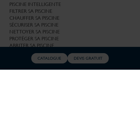
PISCINE INTELLIGENTE
FILTRER SA PISCINE
CHAUFFER SA PISCINE
SÉCURISER SA PISCINE
NETTOYER SA PISCINE
PROTÉGER SA PISCINE
ABRITER SA PISCINE
ILLUMINER SA PISCINE
CATALOGUE
DEVIS GRATUIT
ABRIS
POURQUOI UN ABRI DE PISCINE ?
L’ABRI PLAT
L’ABRI BAS
L’ABRI MI-HAUT
L’ABRI HAUT
RÉNOVATION
LES OPTIONS POUR RENOVER VOTRE
PISCINE
UNE FILTRATION PERFORMANTE
RECHAUFFEZ VOTRE PISCINE
UNE PROTECTION
FIABLE ET MODERNE
TRAITEZ VOTRE EAU