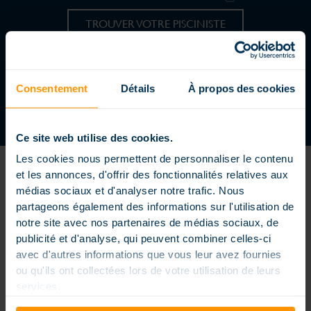
TROUVER VOTRE PISCINISTE
REJOIGNEZ UN RÉSEAU DYNAMIQUE
DEVENIR CONCESSIONNAIRE
Consentement
Détails
À propos des cookies
Ce site web utilise des cookies.
Les cookies nous permettent de personnaliser le contenu
et les annonces, d'offrir des fonctionnalités relatives aux
médias sociaux et d'analyser notre trafic. Nous
partageons également des informations sur l'utilisation de
notre site avec nos partenaires de médias sociaux, de
Piscine enterrée extérieure ou intérieure, piscine petite dimension
publicité et d'analyse, qui peuvent combiner celles-ci
ou extra large, formes carrés, rectangles ou arrondies, piscine à
avec d'autres informations que vous leur avez fournies
débordement, couloir de nage… nos piscines sont conçues sur
mesure pour répondre à vos envies et vos contraintes, elles sont
ou qu'ils ont collectées lors de votre utilisation de leurs
personnalisées pour rendre votre bassin unique. Les piscines
services.
Magiline sont conçues, fabriquées et distribuées dans un souci
permanent d’innovation et une vraie exigence de qualité. Nos