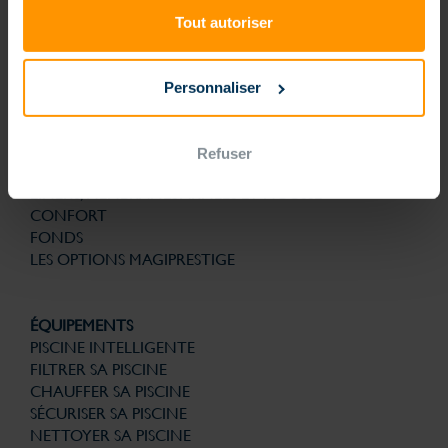
technologies brevetées pour la structure, la filtration, la solution
d’automatisme et de gestion connectée sont la garantie de bénéficier
Tout autoriser
d’une piscine nouvelle génération conçue pour la vie. Et avec le
souci permanent de son utilisation au quotidien plus simple. Finies les
contraintes, que du plaisir.
Personnaliser
PISCINES
PISCINE NOUVELLE GÉNÉRATION
FORMES
Refuser
ESCALIERS
LINERS, MEMBRANES ARMÉES ET MOUSSE
CONFORT
FONDS
LES OPTIONS MAGIPRESTIGE
ÉQUIPEMENTS
PISCINE INTELLIGENTE
FILTRER SA PISCINE
CHAUFFER SA PISCINE
SÉCURISER SA PISCINE
NETTOYER SA PISCINE