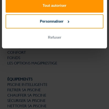
technologies brevetées pour la structure, la filtration, la solution
d’automatisme et de gestion connectée sont la garantie de bénéficier
Tout autoriser
d’une piscine nouvelle génération conçue pour la vie. Et avec le
souci permanent de son utilisation au quotidien plus simple. Finies les
contraintes, que du plaisir.
Personnaliser
PISCINES
PISCINE NOUVELLE GÉNÉRATION
FORMES
Refuser
ESCALIERS
LINERS, MEMBRANES ARMÉES ET MOUSSE
CONFORT
FONDS
LES OPTIONS MAGIPRESTIGE
ÉQUIPEMENTS
PISCINE INTELLIGENTE
FILTRER SA PISCINE
CHAUFFER SA PISCINE
SÉCURISER SA PISCINE
NETTOYER SA PISCINE