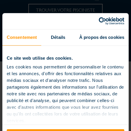
TROUVER VOTRE PISCINISTE
REJOIGNEZ UN RÉSEAU DYNAMIQUE
DEVENIR CONCESSIONNAIRE
Consentement
Détails
À propos des cookies
Ce site web utilise des cookies.
Les cookies nous permettent de personnaliser le contenu
et les annonces, d'offrir des fonctionnalités relatives aux
médias sociaux et d'analyser notre trafic. Nous
partageons également des informations sur l'utilisation de
notre site avec nos partenaires de médias sociaux, de
Piscine enterrée extérieure ou intérieure, piscine petite dimension
publicité et d'analyse, qui peuvent combiner celles-ci
ou extra large, formes carrés, rectangles ou arrondies, piscine à
avec d'autres informations que vous leur avez fournies
débordement, couloir de nage… nos piscines sont conçues sur
mesure pour répondre à vos envies et vos contraintes, elles sont
ou qu'ils ont collectées lors de votre utilisation de leurs
personnalisées pour rendre votre bassin unique. Les piscines
services.
Magiline sont conçues, fabriquées et distribuées dans un souci
permanent d’innovation et une vraie exigence de qualité. Nos