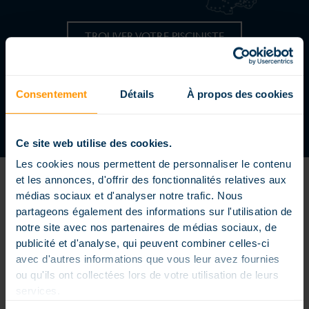
TROUVER VOTRE PISCINISTE
REJOIGNEZ UN RÉSEAU DYNAMIQUE
DEVENIR CONCESSIONNAIRE
Consentement
Détails
À propos des cookies
Ce site web utilise des cookies.
Les cookies nous permettent de personnaliser le contenu
et les annonces, d'offrir des fonctionnalités relatives aux
médias sociaux et d'analyser notre trafic. Nous
partageons également des informations sur l'utilisation de
notre site avec nos partenaires de médias sociaux, de
publicité et d'analyse, qui peuvent combiner celles-ci
Piscine enterrée extérieure ou intérieure, piscine petite dimension
ou extra large, formes carrés, rectangles ou arrondies, piscine à
avec d'autres informations que vous leur avez fournies
débordement, couloir de nage… nos piscines sont conçues sur
ou qu'ils ont collectées lors de votre utilisation de leurs
mesure pour répondre à vos envies et vos contraintes, elles sont
personnalisées pour rendre votre bassin unique. Les piscines
services.
Magiline sont conçues, fabriquées et distribuées dans un souci