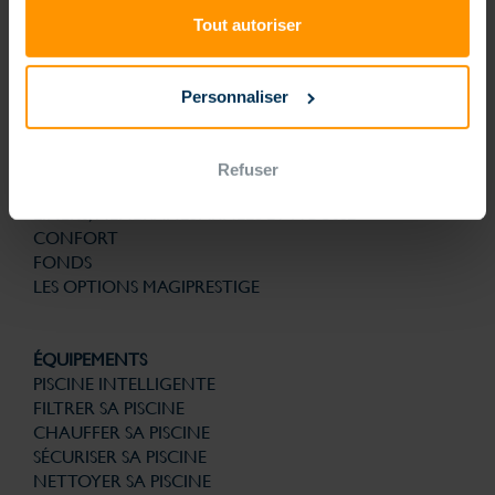
technologies brevetées pour la structure, la filtration, la solution
d’automatisme et de gestion connectée sont la garantie de bénéficier
Tout autoriser
d’une piscine nouvelle génération conçue pour la vie. Et avec le
souci permanent de son utilisation au quotidien plus simple. Finies les
contraintes, que du plaisir.
Personnaliser
PISCINES
PISCINE NOUVELLE GÉNÉRATION
FORMES
Refuser
ESCALIERS
LINERS, MEMBRANES ARMÉES ET MOUSSE
CONFORT
FONDS
LES OPTIONS MAGIPRESTIGE
ÉQUIPEMENTS
PISCINE INTELLIGENTE
FILTRER SA PISCINE
CHAUFFER SA PISCINE
SÉCURISER SA PISCINE
NETTOYER SA PISCINE