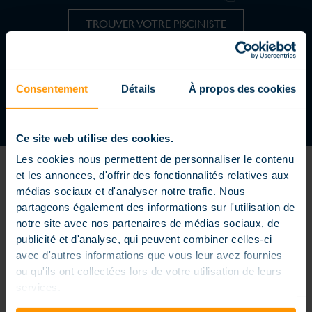
TROUVER VOTRE PISCINISTE
REJOIGNEZ UN RÉSEAU DYNAMIQUE
DEVENIR CONCESSIONNAIRE
Consentement
Détails
À propos des cookies
Ce site web utilise des cookies.
Les cookies nous permettent de personnaliser le contenu
et les annonces, d'offrir des fonctionnalités relatives aux
médias sociaux et d'analyser notre trafic. Nous
partageons également des informations sur l'utilisation de
notre site avec nos partenaires de médias sociaux, de
Piscine enterrée extérieure ou intérieure, piscine petite dimension
publicité et d'analyse, qui peuvent combiner celles-ci
ou extra large, formes carrés, rectangles ou arrondies, piscine à
avec d'autres informations que vous leur avez fournies
débordement, couloir de nage… nos piscines sont conçues sur
mesure pour répondre à vos envies et vos contraintes, elles sont
ou qu'ils ont collectées lors de votre utilisation de leurs
personnalisées pour rendre votre bassin unique. Les piscines
services.
Magiline sont conçues, fabriquées et distribuées dans un souci
permanent d’innovation et une vraie exigence de qualité. Nos